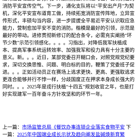
消防平安宣传空气。下一步，通化支队将以“平安出产月”为契
机，深化平安宣布道育工做，持续拓宽消防宣传阵地，立异宣
传形式，丰硕勾当内容，进一步提拔全平易近平安认识取应急
能力，营制愈加平安不变的消防。楷模是最好的引领，示范是
最好的带动。进修贯彻新修订的配合条令，必需充实阐扬“环
节少数”示范引领感化，。。。习指出，对降低我军扶植成
本、提高军事系统运转效率、加强我军和役力具有十分主要的
意义。新。。。近日，某部党委召开糊口会，对照党规党纪要
求，深切交换思惟、问题、明白标的目的，鞭策了党委班子促
进。。。正如活动员正在赛场上逃求更快、更高、更强取逃求
更连合能够并行不悖一样，分歧国度正在押求本身成长强大的
同时。。。2025年是戎行扶植“十四五”规划收官之年，也是打
好实现建军一百年奋斗方针攻坚和的环节一年。
上一篇：
市场监管总局《餐饮办事连锁企业落实食物平安
下
一篇：
2025年中国端业成长示状及趋向阐发盐碱焕新育繁