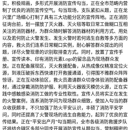
实，积极规画，多形式开展消防宣传勾当，正在全市范畴内营
制了优良的消防宣传空气。勾当现场，支队紧扣从题，正在龙
兴里广场细心打制了具有三大功能分区的宣传阵地。正在消防
征询台前，划一摆放了灭火器、灭火毯等取日常工做糊口互相
关注的消防器材，为群众随时解答消防器材的利用方式、用处
以及若何防止火警发生、发生火警时若何逃生自救等多方面的
内容，救火员们连系日常糊口实例，耐心解答群众提出的问
题，详尽火警现患的识别取排查方式。同时，放置了宣传手
册、宣传读本、印有消防元素Logo的留念品为现场群众发
放。正在配备展现区，灭火救援配备，从热成像仪精准定位火
源，到液压破拆东西快速打开救援通道，引得围不雅群众阵阵
惊讶。正在互动体验区，救火员邀请群众切身体验消防配备器
材，通过穿戴消防防护服、利用灭火器毁灭模仿火源，正在实
践中感触感染消防工做的专业性取性。宣传人员将实正在发生
的火警案例，连系消防学问为现场群众细致，使加入勾当的群
众收获颇丰，不只加强了防火平安认识，丰硕了消防平安学
问，同时还提高了火警现场的逃生自救能力，起到了优良的宣
传结果。正在“平安出产月”勾当期间，全市各级消防救援步队
还将结合辖区多部分同步开展消防宣传从题勾当，营制稠密的